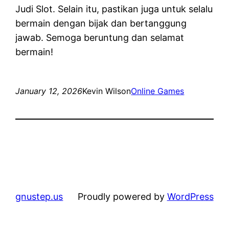
Judi Slot. Selain itu, pastikan juga untuk selalu
bermain dengan bijak dan bertanggung
jawab. Semoga beruntung dan selamat
bermain!
January 12, 2026
Kevin Wilson
Online Games
gnustep.us
Proudly powered by
WordPress