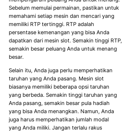
Sebelum memulai permainan, pastikan untuk
memahami setiap mesin dan mencari yang
memiliki RTP tertinggi. RTP adalah
persentase kemenangan yang bisa Anda
dapatkan dari mesin slot. Semakin tinggi RTP,
semakin besar peluang Anda untuk menang
besar.
Selain itu, Anda juga perlu memperhatikan
taruhan yang Anda pasang. Mesin slot
biasanya memiliki beberapa opsi taruhan
yang berbeda. Semakin tinggi taruhan yang
Anda pasang, semakin besar pula hadiah
yang bisa Anda menangkan. Namun, Anda
juga harus memperhatikan jumlah modal
yang Anda miliki. Jangan terlalu rakus