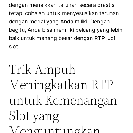
dengan menaikkan taruhan secara drastis,
tetapi cobalah untuk menyesuaikan taruhan
dengan modal yang Anda miliki. Dengan
begitu, Anda bisa memiliki peluang yang lebih
baik untuk menang besar dengan RTP judi
slot.
Trik Ampuh
Meningkatkan RTP
untuk Kemenangan
Slot yang
Menguntungkan!