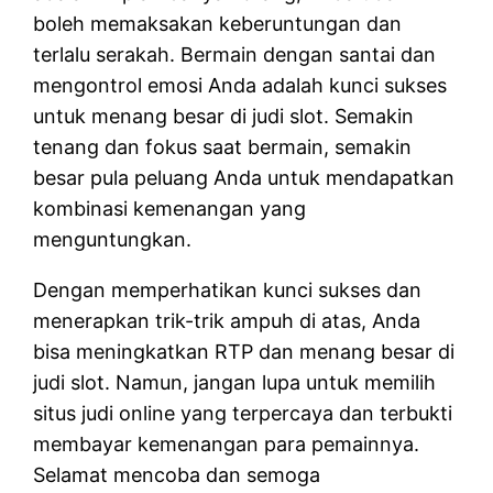
boleh memaksakan keberuntungan dan
terlalu serakah. Bermain dengan santai dan
mengontrol emosi Anda adalah kunci sukses
untuk menang besar di judi slot. Semakin
tenang dan fokus saat bermain, semakin
besar pula peluang Anda untuk mendapatkan
kombinasi kemenangan yang
menguntungkan.
Dengan memperhatikan kunci sukses dan
menerapkan trik-trik ampuh di atas, Anda
bisa meningkatkan RTP dan menang besar di
judi slot. Namun, jangan lupa untuk memilih
situs judi online yang terpercaya dan terbukti
membayar kemenangan para pemainnya.
Selamat mencoba dan semoga