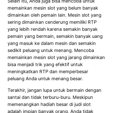
Selain itu, Anda juga bisa mencoba untuk
memainkan mesin slot yang belum banyak
dimainkan oleh pemain lain. Mesin slot yang
sering dimainkan cenderung memiliki RTP
yang lebih rendah karena semakin banyak
pemain yang bermain, semakin banyak uang
yang masuk ke dalam mesin dan semakin
sedikit peluang untuk menang. Mencoba
memainkan mesin slot yang jarang dimainkan
bisa menjadi trik yang efektif untuk
meningkatkan RTP dan memperbesar
peluang Anda untuk menang besar.
Terakhir, jangan lupa untuk bermain dengan
santai dan tidak terburu-buru. Meskipun
memenangkan hadiah besar di judi slot
adalah impian banyak orang, Anda tidak