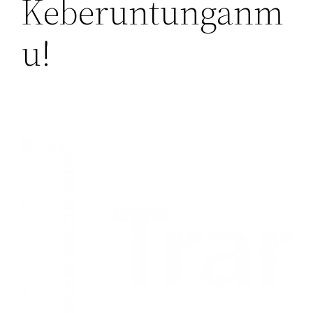
Keberuntunganm
u!