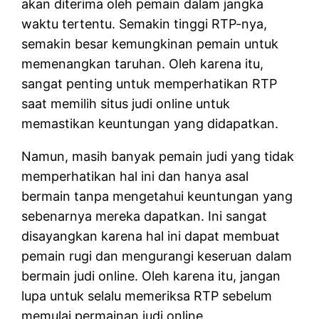
akan diterima oleh pemain dalam jangka
waktu tertentu. Semakin tinggi RTP-nya,
semakin besar kemungkinan pemain untuk
memenangkan taruhan. Oleh karena itu,
sangat penting untuk memperhatikan RTP
saat memilih situs judi online untuk
memastikan keuntungan yang didapatkan.
Namun, masih banyak pemain judi yang tidak
memperhatikan hal ini dan hanya asal
bermain tanpa mengetahui keuntungan yang
sebenarnya mereka dapatkan. Ini sangat
disayangkan karena hal ini dapat membuat
pemain rugi dan mengurangi keseruan dalam
bermain judi online. Oleh karena itu, jangan
lupa untuk selalu memeriksa RTP sebelum
memulai permainan judi online.