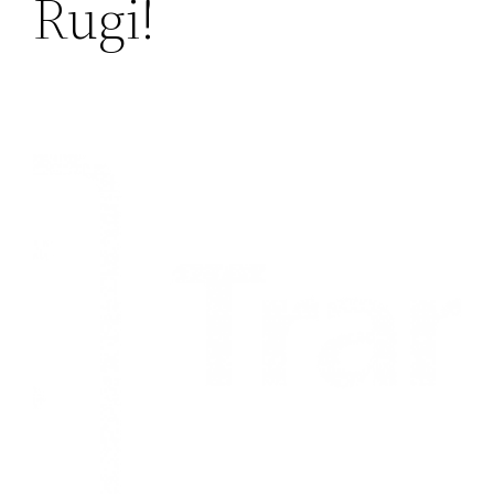
Rugi!