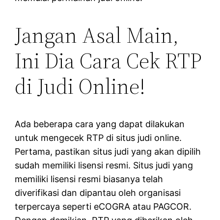
Jangan Asal Main,
Ini Dia Cara Cek RTP
di Judi Online!
Ada beberapa cara yang dapat dilakukan
untuk mengecek RTP di situs judi online.
Pertama, pastikan situs judi yang akan dipilih
sudah memiliki lisensi resmi. Situs judi yang
memiliki lisensi resmi biasanya telah
diverifikasi dan dipantau oleh organisasi
terpercaya seperti eCOGRA atau PAGCOR.