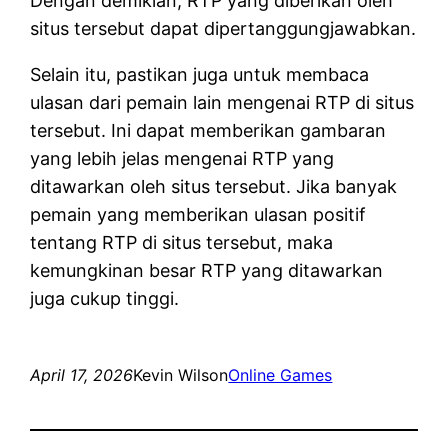
Dengan demikian, RTP yang diberikan oleh
situs tersebut dapat dipertanggungjawabkan.
Selain itu, pastikan juga untuk membaca
ulasan dari pemain lain mengenai RTP di situs
tersebut. Ini dapat memberikan gambaran
yang lebih jelas mengenai RTP yang
ditawarkan oleh situs tersebut. Jika banyak
pemain yang memberikan ulasan positif
tentang RTP di situs tersebut, maka
kemungkinan besar RTP yang ditawarkan
juga cukup tinggi.
April 17, 2026
Kevin Wilson
Online Games