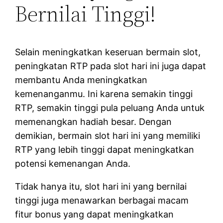
Bernilai Tinggi!
Selain meningkatkan keseruan bermain slot,
peningkatan RTP pada slot hari ini juga dapat
membantu Anda meningkatkan
kemenanganmu. Ini karena semakin tinggi
RTP, semakin tinggi pula peluang Anda untuk
memenangkan hadiah besar. Dengan
demikian, bermain slot hari ini yang memiliki
RTP yang lebih tinggi dapat meningkatkan
potensi kemenangan Anda.
Tidak hanya itu, slot hari ini yang bernilai
tinggi juga menawarkan berbagai macam
fitur bonus yang dapat meningkatkan