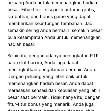
peluang Anda untuk memenangkan hadiah
besar. Fitur-fitur ini seperti putaran gratis,
simbol liar, dan bonus game yang dapat
memberikan keuntungan tambahan. Jadi,
semakin sering Anda bermain, semakin besar
pula kesempatan Anda untuk memenangkan
hadiah besar.
Selain itu, dengan adanya peningkatan RTP
pada slot hari ini, Anda juga dapat
meningkatkan pengalaman bermain Anda.
Dengan peluang yang lebih baik untuk
memenangkan hadiah besar, Anda dapat
merasakan sensasi dan kepuasan yang lebih
besar saat bermain. Tidak hanya itu, dengan
fitur-fitur bonus yang menarik, Anda juga